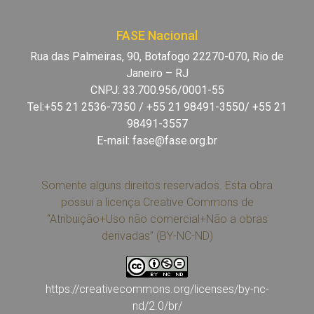
FASE Nacional
Rua das Palmeiras, 90, Botafogo 22270-070, Rio de
Janeiro – RJ
CNPJ: 33.700.956/0001-55
Tel:+55 21 2536-7350 / +55 21 98491-3550/ +55 21
98491-3557
E-mail:
fase@fase.org.br
Somente alguns direitos reservados. Esta obra
possui a licença Creative Commons de
“Atribuição+Uso não comercial+Não a obras
derivadas” (BY-NC-ND)
https://creativecommons.org/licenses/by-nc-
nd/2.0/br/