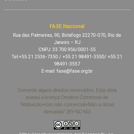
FASE Nacional
Rua das Palmeiras, 90, Botafogo 22270-070, Rio de
Janeiro – RJ
CNPJ: 33.700.956/0001-55
Tel:+55 21 2536-7350 / +55 21 98491-3550/ +55 21
98491-3557
E-mail:
fase@fase.org.br
Somente alguns direitos reservados. Esta obra
possui a licença Creative Commons de
“Atribuição+Uso não comercial+Não a obras
derivadas” (BY-NC-ND)