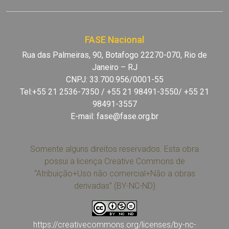
FASE Nacional
Rua das Palmeiras, 90, Botafogo 22270-070, Rio de
Janeiro – RJ
CNPJ: 33.700.956/0001-55
Tel:+55 21 2536-7350 / +55 21 98491-3550/ +55 21
98491-3557
E-mail:
fase@fase.org.br
Somente alguns direitos reservados. Esta obra
possui a licença Creative Commons de
“Atribuição+Uso não comercial+Não a obras
derivadas” (BY-NC-ND)
https://creativecommons.org/licenses/by-nc-