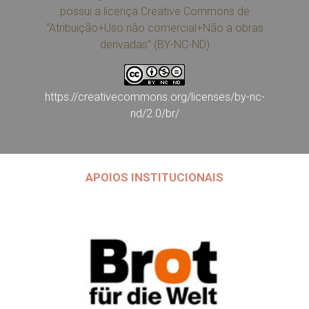
possui a licença Creative Commons de
“Atribuição+Uso não comercial+Não a obras
derivadas” (BY-NC-ND)
https://creativecommons.org/licenses/by-nc-
nd/2.0/br/
APOIOS INSTITUCIONAIS