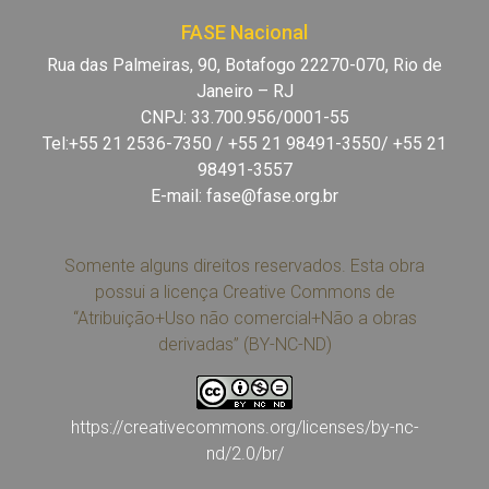
FASE Nacional
Rua das Palmeiras, 90, Botafogo 22270-070, Rio de
Janeiro – RJ
CNPJ: 33.700.956/0001-55
Tel:+55 21 2536-7350 / +55 21 98491-3550/ +55 21
98491-3557
E-mail:
fase@fase.org.br
Somente alguns direitos reservados. Esta obra
possui a licença Creative Commons de
“Atribuição+Uso não comercial+Não a obras
derivadas” (BY-NC-ND)
https://creativecommons.org/licenses/by-nc-
nd/2.0/br/