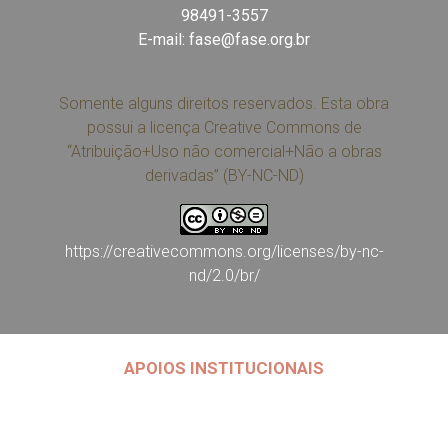
98491-3557
E-mail:
fase@fase.org.br
Somente alguns direitos reservados. Esta obra
possui a licença Creative Commons de
“Atribuição+Uso não comercial+Não a obras
derivadas” (BY-NC-ND)
https://creativecommons.org/licenses/by-nc-
nd/2.0/br/
APOIOS INSTITUCIONAIS