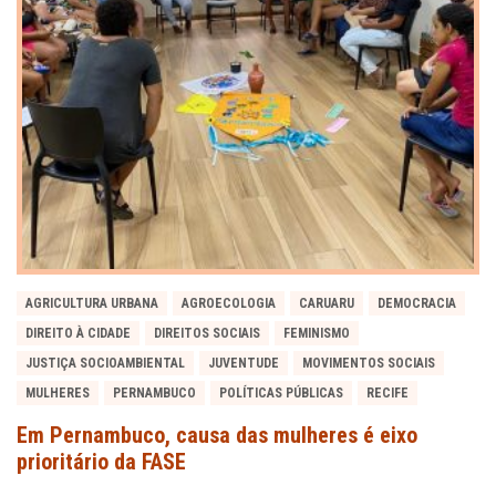
AGRICULTURA URBANA
AGROECOLOGIA
CARUARU
DEMOCRACIA
DIREITO À CIDADE
DIREITOS SOCIAIS
FEMINISMO
JUSTIÇA SOCIOAMBIENTAL
JUVENTUDE
MOVIMENTOS SOCIAIS
MULHERES
PERNAMBUCO
POLÍTICAS PÚBLICAS
RECIFE
Em Pernambuco, causa das mulheres é eixo
prioritário da FASE