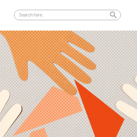
Search Button
Search
for: