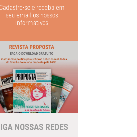
Cadastre-se e receba em
seu email os nossos
informativos
IGA NOSSAS REDES