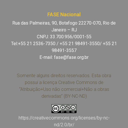
FASE Nacional
Rua das Palmeiras, 90, Botafogo 22270-070, Rio de
Janeiro – RJ
CNPJ: 33.700.956/0001-55
Tel:+55 21 2536-7350 / +55 21 98491-3550/ +55 21
98491-3557
E-mail:
fase@fase.org.br
Somente alguns direitos reservados. Esta obra
possui a licença Creative Commons de
“Atribuição+Uso não comercial+Não a obras
derivadas” (BY-NC-ND)
https://creativecommons.org/licenses/by-nc-
nd/2.0/br/