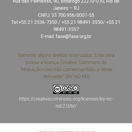
Rua das Palmeiras, 90, Botafogo 22270-070, Rio de
Janeiro – RJ
CNPJ: 33.700.956/0001-55
Tel:+55 21 2536-7350 / +55 21 98491-3550/ +55 21
98491-3557
E-mail:
fase@fase.org.br
Somente alguns direitos reservados. Esta obra
possui a licença Creative Commons de
“Atribuição+Uso não comercial+Não a obras
derivadas” (BY-NC-ND)
https://creativecommons.org/licenses/by-nc-
nd/2.0/br/