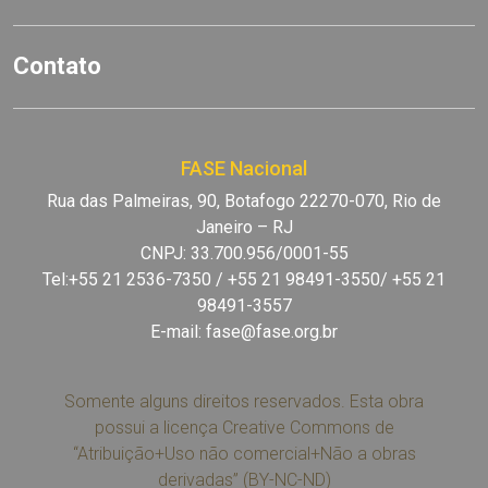
Contato
FASE Nacional
Rua das Palmeiras, 90, Botafogo 22270-070, Rio de
Janeiro – RJ
CNPJ: 33.700.956/0001-55
Tel:+55 21 2536-7350 / +55 21 98491-3550/ +55 21
98491-3557
E-mail:
fase@fase.org.br
Somente alguns direitos reservados. Esta obra
possui a licença Creative Commons de
“Atribuição+Uso não comercial+Não a obras
derivadas” (BY-NC-ND)