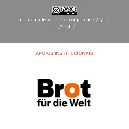
https://creativecommons.org/licenses/by-nc-
nd/2.0/br/
APOIOS INSTITUCIONAIS