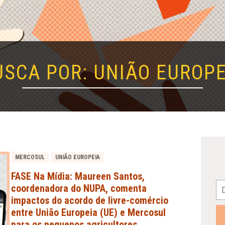
USCA POR: UNIÃO EUROPE
MERCOSUL
UNIÃO EUROPEIA
FASE Na Mídia: Maureen Santos,
coordenadora do NUPA, comenta
impactos do acordo de livre-comércio
entre União Europeia (UE) e Mercosul
para os pequenos agricultores