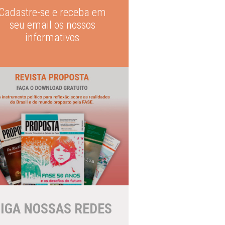
Cadastre-se e receba em
seu email os nossos
informativos
IGA NOSSAS REDES