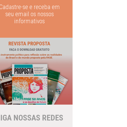
Cadastre-se e receba em
seu email os nossos
informativos
IGA NOSSAS REDES