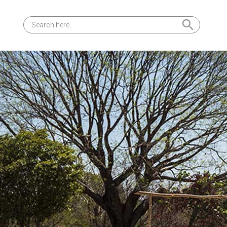
Search Button
Search
for: