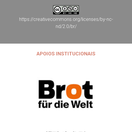
https://creativecommons.org/licenses/by-nc-
nd/2.0/br/
APOIOS INSTITUCIONAIS