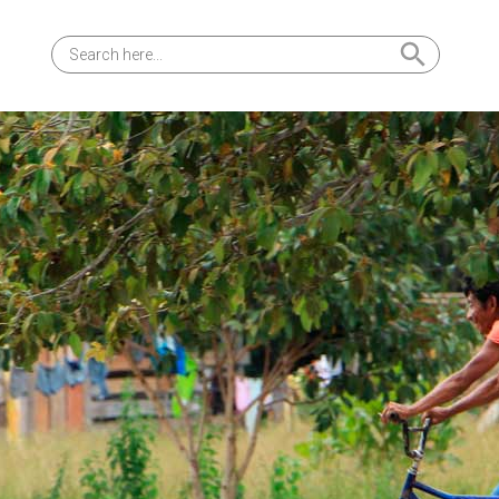
Search Button
Search
for: