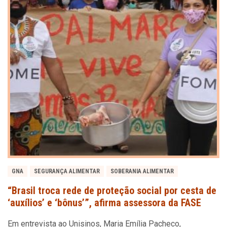
GNA
SEGURANÇA ALIMENTAR
SOBERANIA ALIMENTAR
“Brasil troca rede de proteção social por cesta de
‘auxílios’ e ‘bônus’”, afirma assessora da FASE
Em entrevista ao Unisinos, Maria Emília Pacheco,