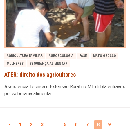
AGRICULTURA FAMILIAR
AGROECOLOGIA
FASE
MATO GROSSO
MULHERES
SEGURANÇA ALIMENTAR
ATER: direito dos agricultores
Assistência Técnica e Extensão Rural no MT dribla entraves
por soberania alimentar
1
2
3
…
5
6
7
8
9