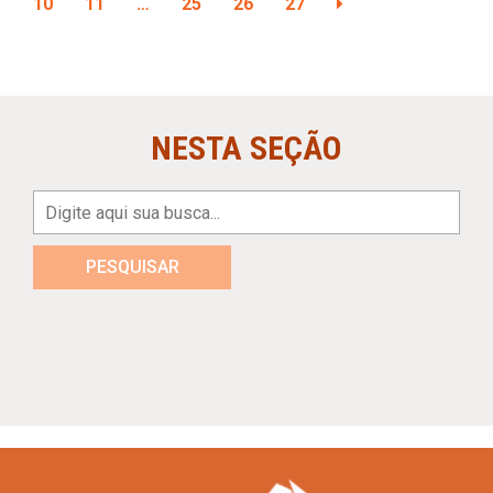
10
11
…
25
26
27
NESTA SEÇÃO
PESQUISAR