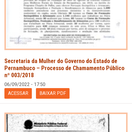
Secretaria da Mulher do Governo do Estado de
Pernambuco – Processo de Chamamento Público
nº 003/2018
06/09/2022 - 17:50
ACESSAR
BAIXAR PDF