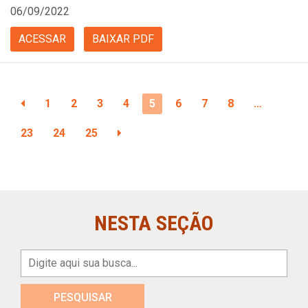
06/09/2022
ACESSAR
BAIXAR PDF
1
2
3
4
5
6
7
8
…
23
24
25
NESTA SEÇÃO
PESQUISAR