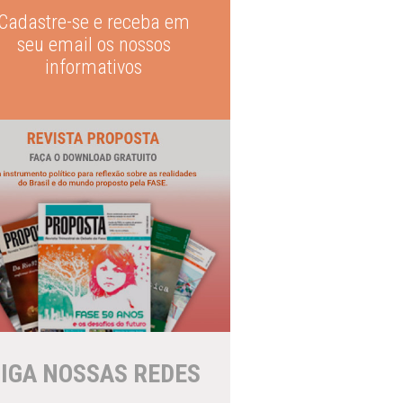
Cadastre-se e receba em
seu email os nossos
informativos
IGA NOSSAS REDES