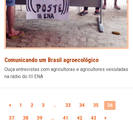
Comunicando um Brasil agroecológico
Ouça entrevistas com agricultoras e agricultores veiculadas
na rádio do III ENA
1
2
3
…
33
34
35
36
37
38
39
…
41
42
43