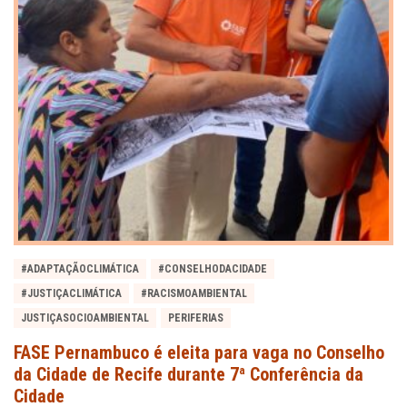
#ADAPTAÇÃOCLIMÁTICA
#CONSELHODACIDADE
#JUSTIÇACLIMÁTICA
#RACISMOAMBIENTAL
JUSTIÇASOCIOAMBIENTAL
PERIFERIAS
FASE Pernambuco é eleita para vaga no Conselho
da Cidade de Recife durante 7ª Conferência da
Cidade