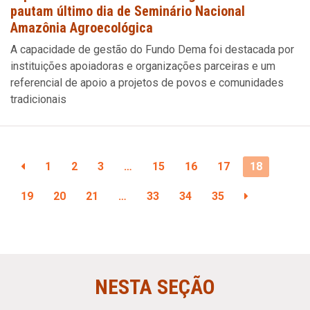
pautam último dia de Seminário Nacional
Amazônia Agroecológica
A capacidade de gestão do Fundo Dema foi destacada por
instituições apoiadoras e organizações parceiras e um
referencial de apoio a projetos de povos e comunidades
tradicionais
1
2
3
…
15
16
17
18
19
20
21
…
33
34
35
NESTA SEÇÃO