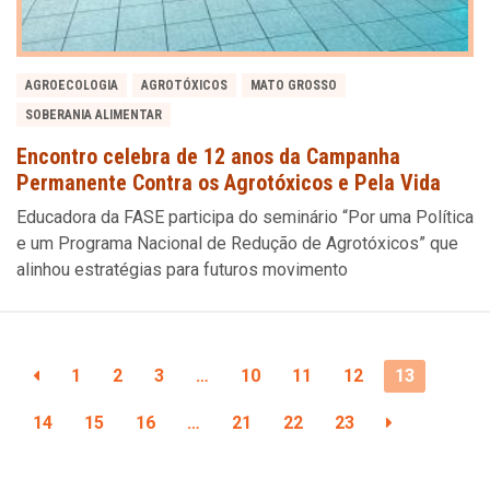
AGROECOLOGIA
AGROTÓXICOS
MATO GROSSO
SOBERANIA ALIMENTAR
Encontro celebra de 12 anos da Campanha
Permanente Contra os Agrotóxicos e Pela Vida
Educadora da FASE participa do seminário “Por uma Política
e um Programa Nacional de Redução de Agrotóxicos” que
alinhou estratégias para futuros movimento
1
2
3
…
10
11
12
13
14
15
16
…
21
22
23