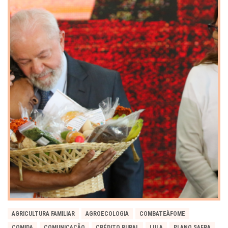
AGRICULTURA FAMILIAR
AGROECOLOGIA
COMBATEÀFOME
COMIDA
COMUNICAÇÃO
CRÉDITO RURAL
LULA
PLANO SAFRA